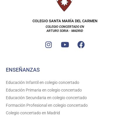
COLEGIO SANTA MARÍA DEL CARMEN
COLEGIO CONCERTADO EN
ARTURO SORIA - MADRID
I
Y
F
n
o
a
s
u
c
t
t
e
ENSEÑANZAS
a
u
b
g
b
o
Educación Infantil en colegio concertado
r
e
o
Educación Primaria en colegio concertado
a
k
Educación Secundaria en colegio concertado
m
Formación Profesional en colegio concertado
Colegio concertado en Madrid