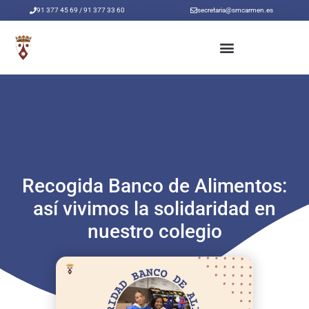
Ir
91 377 45 69 / 91 377 33 60
secretaria@smcarmen.es
al
contenido
Recogida Banco de Alimentos:
así vivimos la solidaridad en
nuestro colegio