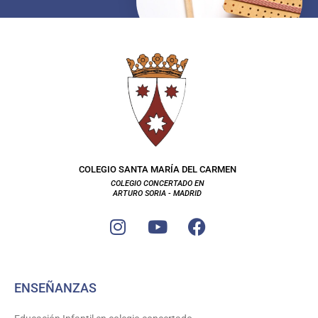
COLEGIO SANTA MARÍA DEL CARMEN
COLEGIO CONCERTADO EN
ARTURO SORIA - MADRID
I
Y
F
n
o
a
s
u
c
t
t
e
ENSEÑANZAS
a
u
b
g
b
o