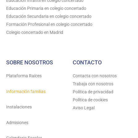
Educación Infantil en colegio concertado
r
e
o
Educación Primaria en colegio concertado
a
k
Educación Secundaria en colegio concertado
m
Formación Profesional en colegio concertado
Colegio concertado en Madrid
SOBRE NOSOTROS
CONTACTO
Plataforma Raíces
Contacta con nosotros
Trabaja con nosotros
Información familias
Política de privacidad
Política de cookies
Instalaciones
Aviso Legal
Admisiones