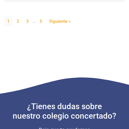
1
2
3
…
5
Siguiente »
¿Tienes dudas sobre
nuestro colegio concertado?