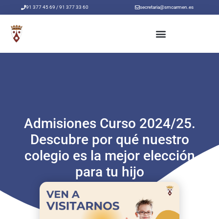
Ir
91 377 45 69 / 91 377 33 60
secretaria@smcarmen.es
al
contenido
Admisiones Curso 2024/25.
Descubre por qué nuestro
colegio es la mejor elección
para tu hijo