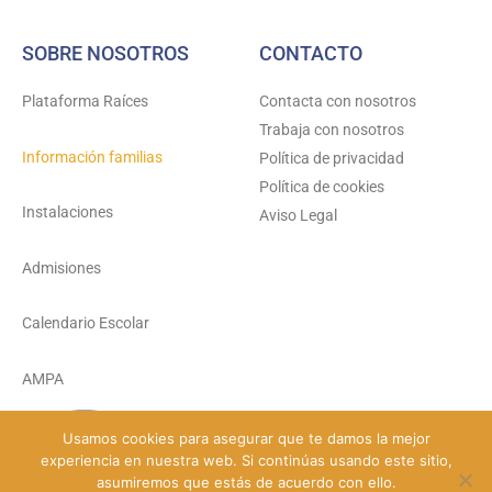
SOBRE NOSOTROS
CONTACTO
Plataforma Raíces
Contacta con nosotros
Trabaja con nosotros
Información familias
Política de privacidad
Política de cookies
Instalaciones
Aviso Legal
Admisiones
Calendario Escolar
AMPA
Usamos cookies para asegurar que te damos la mejor
experiencia en nuestra web. Si continúas usando este sitio,
© Colegio Santa María del Carmen 2026 - Todos los derechos reservados
asumiremos que estás de acuerdo con ello.