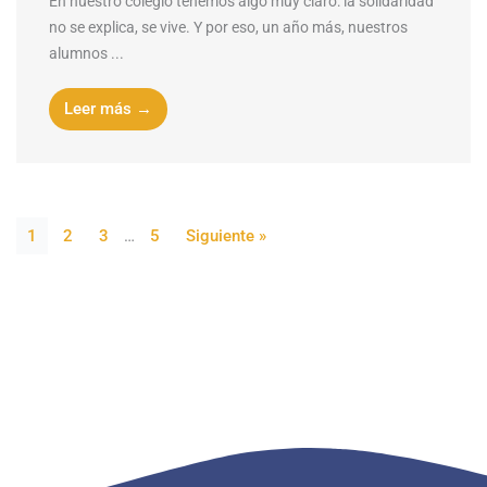
En nuestro colegio tenemos algo muy claro: la solidaridad
no se explica, se vive. Y por eso, un año más, nuestros
alumnos ...
Leer más →
1
2
3
…
5
Siguiente »