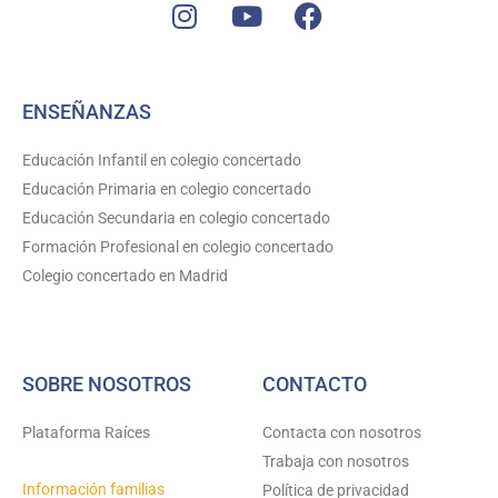
I
Y
F
n
o
a
s
u
c
t
t
e
ENSEÑANZAS
a
u
b
g
b
o
Educación Infantil en colegio concertado
r
e
o
Educación Primaria en colegio concertado
a
k
Educación Secundaria en colegio concertado
m
Formación Profesional en colegio concertado
Colegio concertado en Madrid
SOBRE NOSOTROS
CONTACTO
Plataforma Raíces
Contacta con nosotros
Trabaja con nosotros
Información familias
Política de privacidad