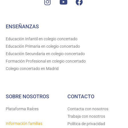
n
o
a
s
u
c
t
t
e
ENSEÑANZAS
a
u
b
g
b
o
Educación Infantil en colegio concertado
r
e
o
Educación Primaria en colegio concertado
a
k
Educación Secundaria en colegio concertado
m
Formación Profesional en colegio concertado
Colegio concertado en Madrid
SOBRE NOSOTROS
CONTACTO
Plataforma Raíces
Contacta con nosotros
Trabaja con nosotros
Información familias
Política de privacidad