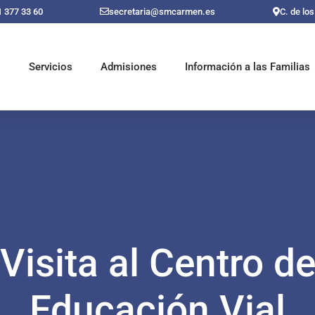
1 377 33 60
secretaria@smcarmen.es
C. de lo
o
Servicios
Admisiones
Información a las Familias
Visita al Centro d
Educación Vial