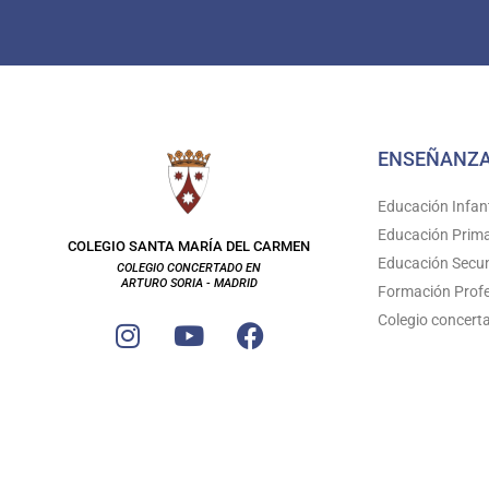
ENSEÑANZ
Educación Infant
Educación Prima
COLEGIO SANTA MARÍA DEL CARMEN
Educación Secun
COLEGIO CONCERTADO EN
ARTURO SORIA - MADRID
Formación Profe
I
Y
F
Colegio concert
n
o
a
s
u
c
t
t
e
a
u
b
g
b
o