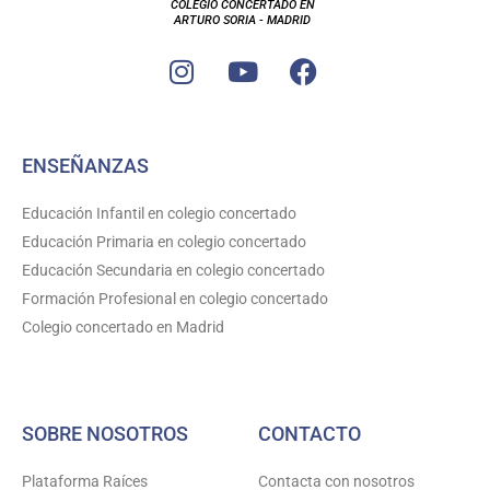
COLEGIO CONCERTADO EN
ARTURO SORIA - MADRID
I
Y
F
n
o
a
s
u
c
t
t
e
ENSEÑANZAS
a
u
b
g
b
o
Educación Infantil en colegio concertado
r
e
o
Educación Primaria en colegio concertado
a
k
Educación Secundaria en colegio concertado
m
Formación Profesional en colegio concertado
Colegio concertado en Madrid
SOBRE NOSOTROS
CONTACTO
Plataforma Raíces
Contacta con nosotros