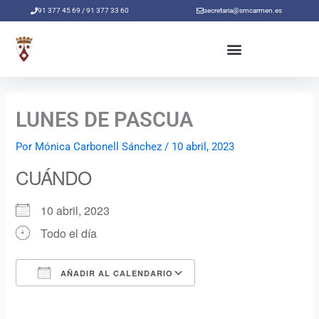
Ir
91 377 45 69 / 91 377 33 60
secretaria@smcarmen.es
al
contenido
LUNES DE PASCUA
Por
Mónica Carbonell Sánchez
/
10 abril, 2023
CUÁNDO
10 abril, 2023
Todo el día
AÑADIR AL CALENDARIO
Descargar ICS
Google Calendar
iCalendar
Office 365
Outlook Live