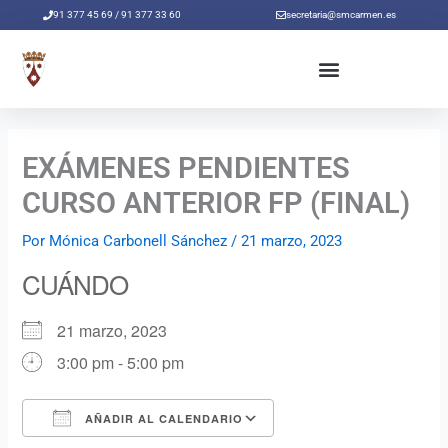
Ir
91 377 45 69 / 91 377 33 60
secretaria@smcarmen.es
al
contenido
EXÁMENES PENDIENTES
CURSO ANTERIOR FP (FINAL)
Por
Mónica Carbonell Sánchez
/
21 marzo, 2023
CUÁNDO
21 marzo, 2023
3:00 pm - 5:00 pm
AÑADIR AL CALENDARIO