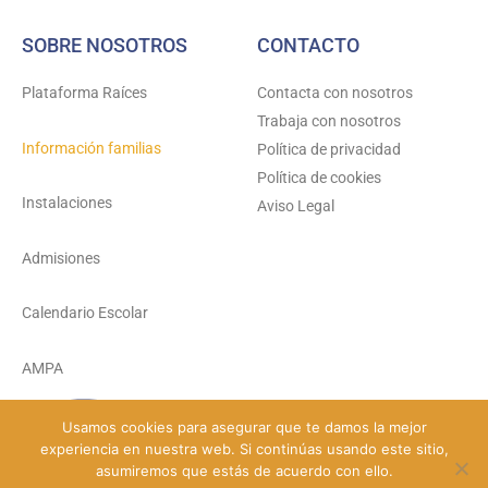
SOBRE NOSOTROS
CONTACTO
Plataforma Raíces
Contacta con nosotros
Trabaja con nosotros
Información familias
Política de privacidad
Política de cookies
Instalaciones
Aviso Legal
Admisiones
Calendario Escolar
AMPA
Usamos cookies para asegurar que te damos la mejor
experiencia en nuestra web. Si continúas usando este sitio,
© Colegio Santa María del Carmen 2026 - Todos los derechos reservados
asumiremos que estás de acuerdo con ello.