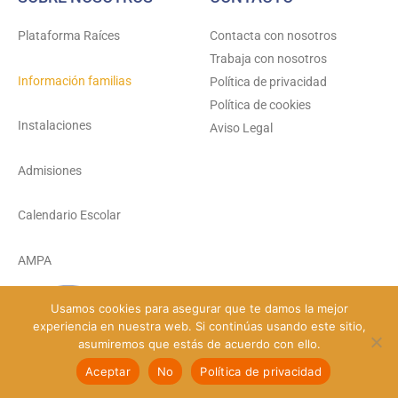
Plataforma Raíces
Contacta con nosotros
Trabaja con nosotros
Información familias
Política de privacidad
Política de cookies
Instalaciones
Aviso Legal
Admisiones
Calendario Escolar
AMPA
Usamos cookies para asegurar que te damos la mejor
experiencia en nuestra web. Si continúas usando este sitio,
© Colegio Santa María del Carmen 2026 - Todos los derechos reservados
asumiremos que estás de acuerdo con ello.
Aceptar
No
Política de privacidad
Diseño Web Llena tu Cole