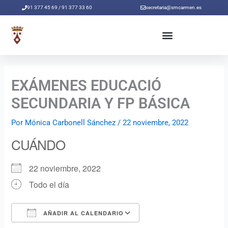
Ir
91 377 45 69 / 91 377 33 60
secretaria@smcarmen.es
al
contenido
EXÁMENES EDUCACIÓ
SECUNDARIA Y FP BÁSICA
Por
Mónica Carbonell Sánchez
/
22 noviembre, 2022
CUÁNDO
22 noviembre, 2022
Todo el día
AÑADIR AL CALENDARIO