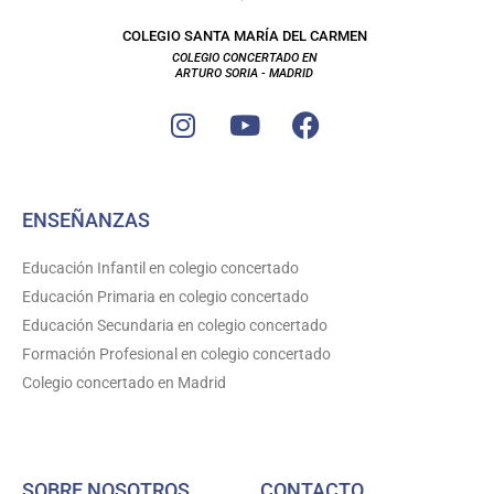
COLEGIO SANTA MARÍA DEL CARMEN
COLEGIO CONCERTADO EN
ARTURO SORIA - MADRID
I
Y
F
n
o
a
s
u
c
t
t
e
ENSEÑANZAS
a
u
b
g
b
o
Educación Infantil en colegio concertado
r
e
o
Educación Primaria en colegio concertado
a
k
Educación Secundaria en colegio concertado
m
Formación Profesional en colegio concertado
Colegio concertado en Madrid
SOBRE NOSOTROS
CONTACTO