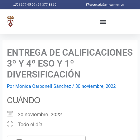
Ir
91 377 45 69 / 91 377 33 60
secretaria@smcarmen.es
al
contenido
ENTREGA DE CALIFICACIONES
3º Y 4º ESO Y 1º
DIVERSIFICACIÓN
Por
Mónica Carbonell Sánchez
/
30 noviembre, 2022
CUÁNDO
30 noviembre, 2022
Todo el día