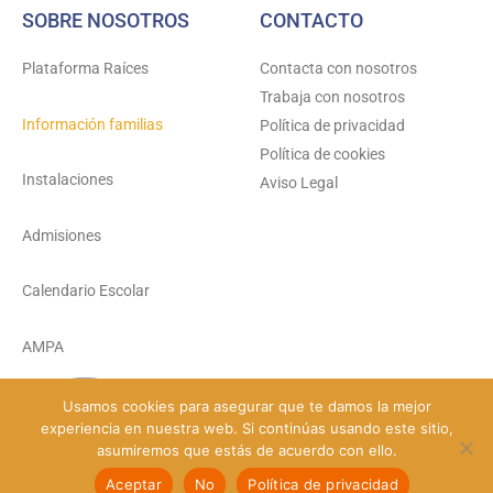
SOBRE NOSOTROS
CONTACTO
Plataforma Raíces
Contacta con nosotros
Trabaja con nosotros
Información familias
Política de privacidad
Política de cookies
Instalaciones
Aviso Legal
Admisiones
Calendario Escolar
AMPA
Usamos cookies para asegurar que te damos la mejor
experiencia en nuestra web. Si continúas usando este sitio,
© Colegio Santa María del Carmen 2026 - Todos los derechos reservados
asumiremos que estás de acuerdo con ello.
Aceptar
No
Política de privacidad