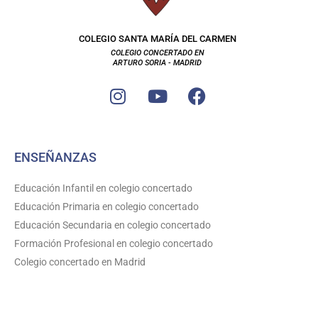
COLEGIO SANTA MARÍA DEL CARMEN
COLEGIO CONCERTADO EN
ARTURO SORIA - MADRID
I
Y
F
n
o
a
s
u
c
t
t
e
ENSEÑANZAS
a
u
b
g
b
o
Educación Infantil en colegio concertado
r
e
o
Educación Primaria en colegio concertado
a
k
Educación Secundaria en colegio concertado
m
Formación Profesional en colegio concertado
Colegio concertado en Madrid