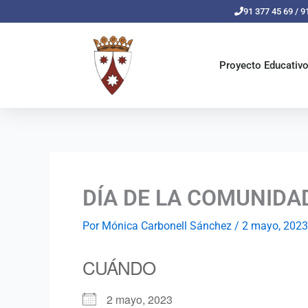
Ir
91 377 45 69 / 9
al
contenido
Proyecto Educativ
DÍA DE LA COMUNIDA
Por
Mónica Carbonell Sánchez
/
2 mayo, 2023
CUÁNDO
2 mayo, 2023