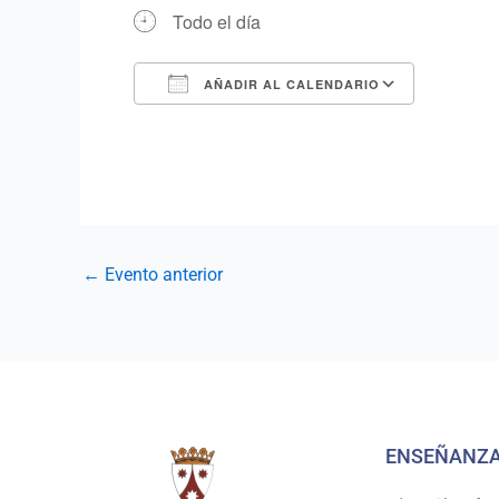
Todo el día
AÑADIR AL CALENDARIO
Descargar ICS
Google Calendar
iCalendar
Office 365
Outlook Live
←
Evento anterior
ENSEÑANZ