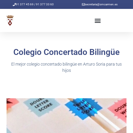
Ir
91 377 45 69 / 91 377 33 60
secretaria@smcarmen.es
al
contenido
Colegio Concertado Bilingüe
El mejor colegio concertado bilingüe en Arturo Soria para tus
hijos