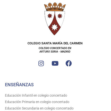
COLEGIO SANTA MARÍA DEL CARMEN
COLEGIO CONCERTADO EN
ARTURO SORIA - MADRID
I
Y
F
n
o
a
s
u
c
t
t
e
ENSEÑANZAS
a
u
b
g
b
o
Educación Infantil en colegio concertado
r
e
o
Educación Primaria en colegio concertado
a
k
Educación Secundaria en colegio concertado
m